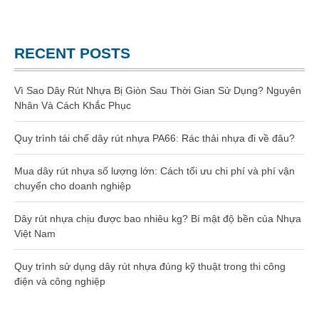
Website chính thức của Công Ty Nhựa Việt Nam
GIA CÔNG NHỰA
TRANG CHỦ
RECENT POSTS
GIỚI THIỆU
SẢN PHẨM
Vì Sao Dây Rút Nhựa Bị Giòn Sau Thời Gian Sử Dụng? Nguyên
Nhân Và Cách Khắc Phục
Gia công dây rút nhựa
Quy trình tái chế dây rút nhựa PA66: Rác thải nhựa đi về đâu?
Dây rút nhựa
Mua dây rút nhựa số lượng lớn: Cách tối ưu chi phí và phí vận
Dây rút nhựa 100mm (3 x 100)
chuyển cho doanh nghiệp
Dây rút nhựa 150mm (4×150)
Dây rút nhựa chịu được bao nhiêu kg? Bí mật độ bền của Nhựa
Việt Nam
Dây rút nhựa 200mm (4×200)
Quy trình sử dụng dây rút nhựa đúng kỹ thuật trong thi công
điện và công nghiệp
Dây rút nhựa 300mm (5×300)