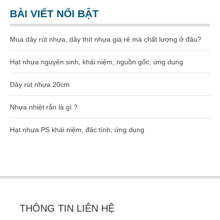
Dây rút nhựa 400mm (8×400)
BÀI VIẾT NỔI BẬT
Dây rút nhựa 500mm (10×500)
Mua dây rút nhựa, dây thít nhựa giá rẻ mà chất lượng ở đâu?
Dây rút nhựa 600mm (10×600)
Hạt nhựa nguyên sinh, khái niệm, nguồn gốc, ứng dụng
Dây rút nhựa 650mm (10×650)
Dây rút nhựa 20cm
Dây rút tháo mở được 8×300
Nhựa nhiệt rắn là gì ?
Hạt nhựa gia công kỹ thuật
Hạt nhựa PS khái niệm, đặc tính, ứng dụng
Hạt nhựa PA66
Hạt nhựa PA6
Hạt nhựa PC
THÔNG TIN LIÊN HỆ
Hạt nhựa ABS