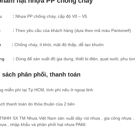
phẩm hạt nhựa PP chống cháy
liệu :
Nhựa PP chống cháy, cấp độ V0 – V5
sắc :
Theo yêu cầu của khách hàng (dựa theo mã màu Pantone#)
iểm :
Chống cháy, ít khói, mật độ thấp, dễ tạo khuôn
ụng :
Dùng để sản xuất đồ gia dụng, thiết bị điện, quạt sưởi, phụ tù
 sách phân phối, thanh toán
g miễn phí tại Tp HCM, tính phí nếu ở ngoại tỉnh
ch thanh toán do thỏa thuận của 2 bên
TNHH SX TM Nhựa Việt Nam sản xuất dây rút nhựa , gia công nhựa ,
hựa , nhập khẩu và phân phối hạt nhựa PA66