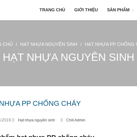
TRANG CHỦ
GIỚI THIỆU
SẢN PHẨM
G CHỦ
/
HẠT NHỰA NGUYÊN SINH
/
HẠT NHỰA PP CHỐNG 
HẠT NHỰA NGUYÊN SINH
 NHỰA PP CHỐNG CHÁY
/2016
Hạt nhựa nguyên sinh
Chili Admin