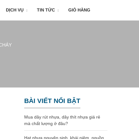
DỊCH VỤ
TIN TỨC
GIỎ HÀNG
CHÁY
BÀI VIẾT NỔI BẬT
Mua dây rút nhựa, dây thít nhựa giá rẻ
mà chất lượng ở đâu?
Hạt nhựa nguyên sinh, khái niệm, nguồn