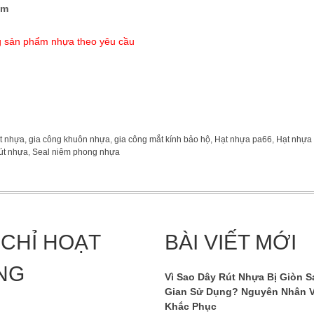
êm
g sản phẩm nhựa theo yêu cầu
m Hạt nhựa PA66
ản phẩm từ nhựa PA66 chạy ra bị giòn
t nhựa
,
gia công khuôn nhựa
,
gia công mắt kính bảo hộ
,
Hạt nhựa pa66
,
Hạt nhựa
rút nhựa
,
Seal niêm phong nhựa
 CHỈ HOẠT
BÀI VIẾT MỚI
NG
Vì Sao Dây Rút Nhựa Bị Giòn S
Gian Sử Dụng? Nguyên Nhân 
Khắc Phục