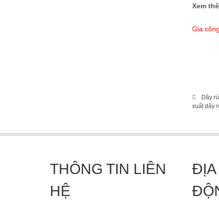
Xem th
Gia côn
Sản phẩ
Vì sao s
Dây rú
xuất dây 
THÔNG TIN LIÊN
ĐỊA
HỆ
ĐỘ