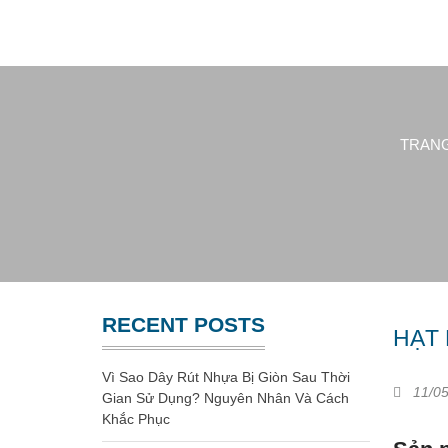
Website chính thức của Công Ty Nhựa Việt Nam
GIA CÔNG NHỰA
TRAN
RECENT POSTS
HẠT
Vì Sao Dây Rút Nhựa Bị Giòn Sau Thời
11/05
Gian Sử Dụng? Nguyên Nhân Và Cách
Khắc Phục