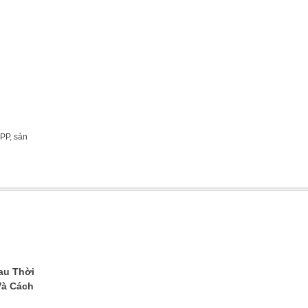
 PP
,
sản
au Thời
Và Cách