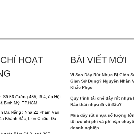
 CHỈ HOẠT
BÀI VIẾT MỚI
NG
Vì Sao Dây Rút Nhựa Bị Giòn S
Gian Sử Dụng? Nguyên Nhân 
Khắc Phục
y:
Số 56 đường 455, tổ 4, ấp Hội
Quy trình tái chế dây rút nhựa
xã Bình Mỹ, TP.HCM.
Rác thải nhựa đi về đâu?
nh Đà Nẵng : Nhà 22 Phạm Văn
Mua dây rút nhựa số lượng lớ
a Khánh Bắc, Liên Chiểu, Đà
tối ưu chi phí và phí vận chuy
doanh nghiệp
h phía Bắc: Số 3, ngõ 387