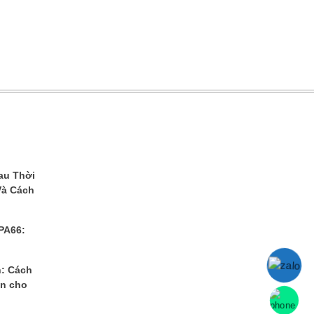
au Thời
Và Cách
 PA66:
n: Cách
ển cho