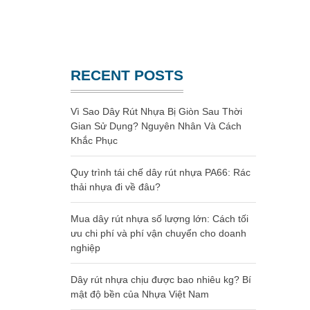
Website chính thức của Công Ty Nhựa Việt Nam
GIA CÔNG NHỰA
RECENT POSTS
Vì Sao Dây Rút Nhựa Bị Giòn Sau Thời
Gian Sử Dụng? Nguyên Nhân Và Cách
Khắc Phục
Quy trình tái chế dây rút nhựa PA66: Rác
thải nhựa đi về đâu?
Mua dây rút nhựa số lượng lớn: Cách tối
ưu chi phí và phí vận chuyển cho doanh
nghiệp
Dây rút nhựa chịu được bao nhiêu kg? Bí
mật độ bền của Nhựa Việt Nam