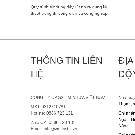
Quy trình sử dụng dây rút nhựa đúng kỹ
thuật trong thi công điện và công nghiệp
THÔNG TIN LIÊN
ĐỊA
HỆ
ĐỘ
CÔNG TY CP SX TM NHỰA VIỆT NAM
Nhà má
Thạnh, 
MST: 0312710781
Hotline:
0886 723 131
Chi nhá
Ngôn, Hò
Zalo OA:
0886 723 131
Nẵng.
Email: info@vnplastic.vn
Chi nhán