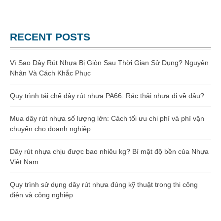
Website chính thức của Công Ty Nhựa Việt Nam
GIA CÔNG NHỰA
TRANG CHỦ
RECENT POSTS
GIỚI THIỆU
SẢN PHẨM
Vì Sao Dây Rút Nhựa Bị Giòn Sau Thời Gian Sử Dụng? Nguyên
Nhân Và Cách Khắc Phục
Gia công dây rút nhựa
Quy trình tái chế dây rút nhựa PA66: Rác thải nhựa đi về đâu?
Dây rút nhựa
Mua dây rút nhựa số lượng lớn: Cách tối ưu chi phí và phí vận
Dây rút nhựa 100mm (3 x 100)
chuyển cho doanh nghiệp
Dây rút nhựa 150mm (4×150)
Dây rút nhựa chịu được bao nhiêu kg? Bí mật độ bền của Nhựa
Việt Nam
Dây rút nhựa 200mm (4×200)
Quy trình sử dụng dây rút nhựa đúng kỹ thuật trong thi công
điện và công nghiệp
Dây rút nhựa 300mm (5×300)