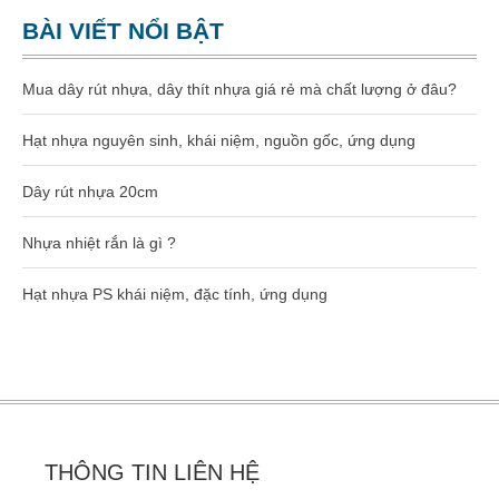
Dây rút nhựa 400mm (8×400)
BÀI VIẾT NỔI BẬT
Dây rút nhựa 500mm (10×500)
Mua dây rút nhựa, dây thít nhựa giá rẻ mà chất lượng ở đâu?
Dây rút nhựa 600mm (10×600)
Hạt nhựa nguyên sinh, khái niệm, nguồn gốc, ứng dụng
Dây rút nhựa 650mm (10×650)
Dây rút nhựa 20cm
Dây rút tháo mở được 8×300
Nhựa nhiệt rắn là gì ?
Hạt nhựa gia công kỹ thuật
Hạt nhựa PS khái niệm, đặc tính, ứng dụng
Hạt nhựa PA66
Hạt nhựa PA6
Hạt nhựa PC
THÔNG TIN LIÊN HỆ
Hạt nhựa ABS