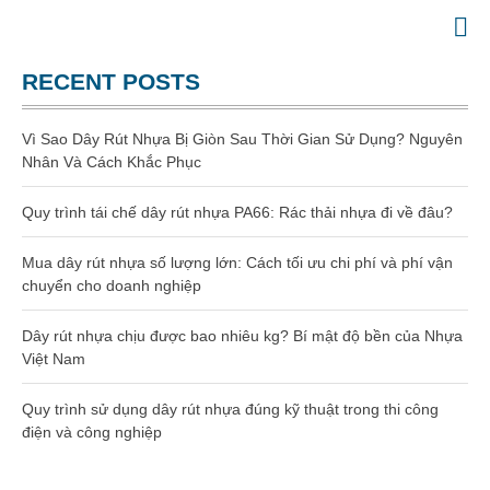
Website chính thức của Công Ty Nhựa Việt Nam
GIA CÔNG NHỰA
RECENT POSTS
TRANG CHỦ
GIỚI THIỆU
Vì Sao Dây Rút Nhựa Bị Giòn Sau Thời Gian Sử Dụng? Nguyên
SẢN PHẨM
Nhân Và Cách Khắc Phục
Gia công dây rút nhựa
Quy trình tái chế dây rút nhựa PA66: Rác thải nhựa đi về đâu?
Dây rút nhựa
Mua dây rút nhựa số lượng lớn: Cách tối ưu chi phí và phí vận
chuyển cho doanh nghiệp
Dây rút nhựa 100mm (3 x 100)
Dây rút nhựa chịu được bao nhiêu kg? Bí mật độ bền của Nhựa
Dây rút nhựa 150mm (4×150)
Việt Nam
Quy trình sử dụng dây rút nhựa đúng kỹ thuật trong thi công
Dây rút nhựa 200mm (4×200)
điện và công nghiệp
Dây rút nhựa 300mm (5×300)