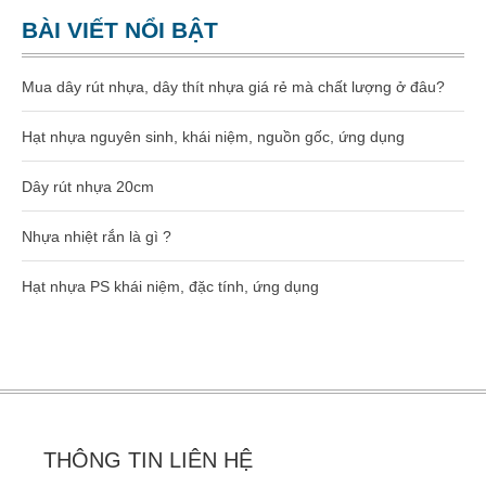
Dây rút nhựa 400mm (8×400)
BÀI VIẾT NỔI BẬT
Dây rút nhựa 500mm (10×500)
Mua dây rút nhựa, dây thít nhựa giá rẻ mà chất lượng ở đâu?
Dây rút nhựa 600mm (10×600)
Hạt nhựa nguyên sinh, khái niệm, nguồn gốc, ứng dụng
Dây rút nhựa 650mm (10×650)
Dây rút nhựa 20cm
Dây rút tháo mở được 8×300
Nhựa nhiệt rắn là gì ?
Hạt nhựa gia công kỹ thuật
Hạt nhựa PS khái niệm, đặc tính, ứng dụng
Hạt nhựa PA66
Hạt nhựa PA6
Hạt nhựa PC
THÔNG TIN LIÊN HỆ