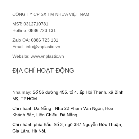
Hạt nhựa ABS
CÔNG TY CP SX TM NHỰA VIỆT NAM
Hạt nhựa nguyên sinh
MST: 0312710781
Gia công nhựa gia dụng
Hotline:
0886 723 131
Zalo OA:
0886 723 131
Gia công chân kê bồn cầu
Email: info@vnplastic.vn
Website: www.vnplastic.vn
Gia công kính bảo hộ
ĐỊA CHỈ HOẠT ĐỘNG
Gia công kệ trồng rau
DỊCH VỤ
Nhà máy:
Số 56 đường 455, tổ 4, ấp Hội Thạnh, xã Bình
Gia công khuôn mẫu
Mỹ, TP.HCM.
Chi nhánh Đà Nẵng : Nhà 22 Phạm Văn Ngôn, Hòa
Dịch vụ sản xuất gia công
Khánh Bắc, Liên Chiểu, Đà Nẵng.
Chi nhánh phía Bắc: Số 3, ngõ 387 Nguyễn Đức Thuận,
Gia công ép nhựa
Gia Lâm, Hà Nội.