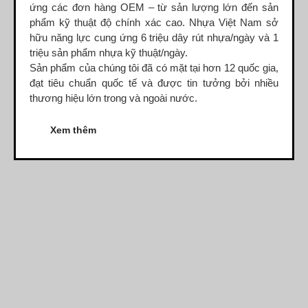
Dây rút nhựa 400mm (8×400)
ứng các đơn hàng OEM – từ sản lượng lớn đến sản
phẩm kỹ thuật độ chính xác cao. Nhựa Việt Nam sở
Dây rút nhựa 500mm (10×500)
hữu
năng lực cung ứng 6 triệu dây rút nhựa/ngày
và
1
triệu sản phẩm nhựa kỹ thuật/ngày
.
Dây rút nhựa 600mm (10×600)
Sản phẩm của chúng tôi đã có mặt tại hơn 12 quốc gia,
đạt tiêu chuẩn quốc tế và được tin tưởng bởi nhiều
thương hiệu lớn trong và ngoài nước.
Dây rút nhựa 650mm (10×650)
Xem thêm
Dây rút tháo mở được 8×300
Hạt nhựa gia công kỹ thuật
Hạt nhựa PA66
Hạt nhựa PA6
Hạt nhựa PC
Hạt nhựa ABS