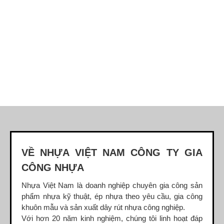
Website chính thức của Công Ty Nhựa Việt Nam
GIA CÔNG NHỰA
TRANG CHỦ
GIỚI THIỆU
SẢN PHẨM
Gia công dây rút nhựa
Dây rút nhựa
Dây rút nhựa 100mm (3 x 100)
VỀ NHỰA VIỆT NAM CÔNG TY GIA
Dây rút nhựa 150mm (4×150)
CÔNG NHỰA
Dây rút nhựa 200mm (4×200)
Nhựa Việt Nam là doanh nghiệp chuyên gia công sản
phẩm nhựa kỹ thuật, ép nhựa theo yêu cầu, gia công
Dây rút nhựa 300mm (5×300)
khuôn mẫu và sản xuất dây rút nhựa công nghiệp.
Với hơn 20 năm kinh nghiệm, chúng tôi linh hoạt đáp