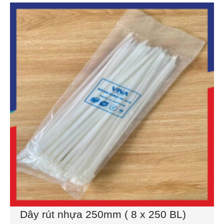
Dây rút nhựa 150mm (4×150)
Dây rút nhựa 200mm (4×200)
Dây rút nhựa 300mm (5×300)
Dây rút nhựa 400mm (8×400)
Dây rút nhựa 500mm (10×500)
Dây rút nhựa 600mm (10×600)
Dây rút nhựa 650mm (10×650)
Dây rút tháo mở được 8×300
Hạt nhựa gia công kỹ thuật
Dây rút nhựa 250mm ( 8 x 250 BL)