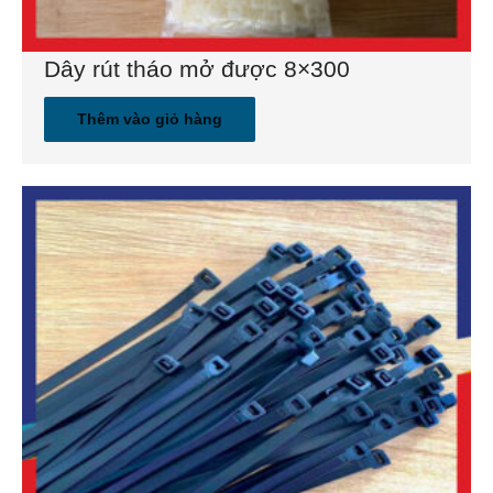
Gia công khuôn mẫu
Dây rút tháo mở được 8×300
Dịch vụ sản xuất gia công
Thêm vào giỏ hàng
Gia công ép nhựa
Bảo trì và sửa chữa khuôn nhựa
TIN TỨC
Dây rút nhựa tiêu chuẩn
Dây rút nhựa tháo mở được
Dây rút nhựa 20cm
Dây rút nhựa chống tia uv
Hạt nhựa PA66