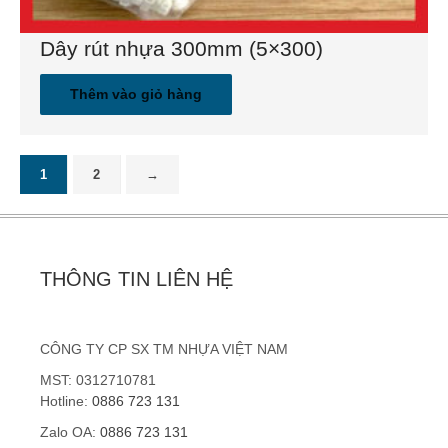
Dây rút nhựa 300mm (5×300)
Thêm vào giỏ hàng
1
2
→
THÔNG TIN LIÊN HỆ
CÔNG TY CP SX TM NHỰA VIỆT NAM
MST: 0312710781
Hotline:
0886 723 131
Zalo OA:
0886 723 131