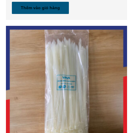
Hạt nhựa PA66
Thêm vào giỏ hàng
Hạt nhựa PA6
Hạt nhựa PC
Hạt nhựa ABS
Hạt nhựa nguyên sinh
Gia công nhựa gia dụng
Gia công chân kê bồn cầu
Gia công kính bảo hộ
Gia công kệ trồng rau
DỊCH VỤ