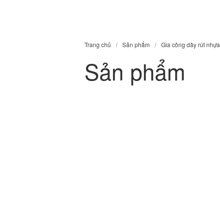
GIA CÔNG NHỰA
Website chính thức của Công Ty Nhựa Việt Nam
Trang chủ
/
Sản phẩm
/
Gia công dây rút nhựa
Sản phẩm