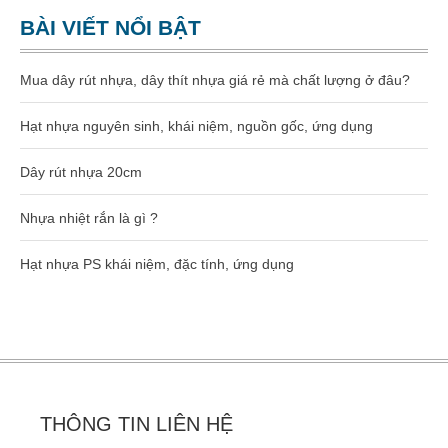
Dây rút nhựa 400mm (8×400)
BÀI VIẾT NỔI BẬT
Dây rút nhựa 500mm (10×500)
Mua dây rút nhựa, dây thít nhựa giá rẻ mà chất lượng ở đâu?
Dây rút nhựa 600mm (10×600)
Hạt nhựa nguyên sinh, khái niệm, nguồn gốc, ứng dụng
Dây rút nhựa 650mm (10×650)
Dây rút nhựa 20cm
Dây rút tháo mở được 8×300
Nhựa nhiệt rắn là gì ?
Hạt nhựa gia công kỹ thuật
Hạt nhựa PS khái niệm, đặc tính, ứng dụng
Hạt nhựa PA66
Hạt nhựa PA6
Hạt nhựa PC
THÔNG TIN LIÊN HỆ