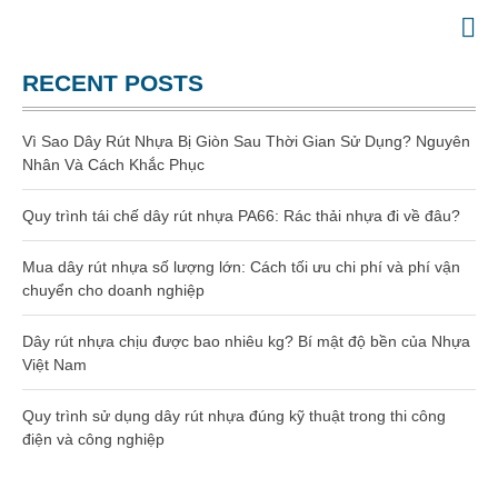
Website chính thức của Công Ty Nhựa Việt Nam
GIA CÔNG NHỰA
RECENT POSTS
TRANG CHỦ
GIỚI THIỆU
Vì Sao Dây Rút Nhựa Bị Giòn Sau Thời Gian Sử Dụng? Nguyên
SẢN PHẨM
Nhân Và Cách Khắc Phục
Gia công dây rút nhựa
Quy trình tái chế dây rút nhựa PA66: Rác thải nhựa đi về đâu?
Dây rút nhựa
Mua dây rút nhựa số lượng lớn: Cách tối ưu chi phí và phí vận
chuyển cho doanh nghiệp
Dây rút nhựa 100mm (3 x 100)
Dây rút nhựa chịu được bao nhiêu kg? Bí mật độ bền của Nhựa
Dây rút nhựa 150mm (4×150)
Việt Nam
Quy trình sử dụng dây rút nhựa đúng kỹ thuật trong thi công
Dây rút nhựa 200mm (4×200)
điện và công nghiệp
Dây rút nhựa 300mm (5×300)