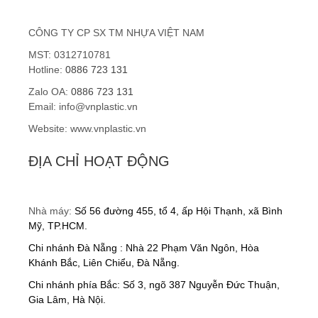
Hạt nhựa ABS
CÔNG TY CP SX TM NHỰA VIỆT NAM
Hạt nhựa nguyên sinh
MST: 0312710781
Gia công nhựa gia dụng
Hotline:
0886 723 131
Zalo OA:
0886 723 131
Gia công chân kê bồn cầu
Email: info@vnplastic.vn
Website: www.vnplastic.vn
Gia công kính bảo hộ
ĐỊA CHỈ HOẠT ĐỘNG
Gia công kệ trồng rau
DỊCH VỤ
Nhà máy:
Số 56 đường 455, tổ 4, ấp Hội Thạnh, xã Bình
Gia công khuôn mẫu
Mỹ, TP.HCM.
Chi nhánh Đà Nẵng : Nhà 22 Phạm Văn Ngôn, Hòa
Dịch vụ sản xuất gia công
Khánh Bắc, Liên Chiểu, Đà Nẵng.
Chi nhánh phía Bắc: Số 3, ngõ 387 Nguyễn Đức Thuận,
Gia công ép nhựa
Gia Lâm, Hà Nội.