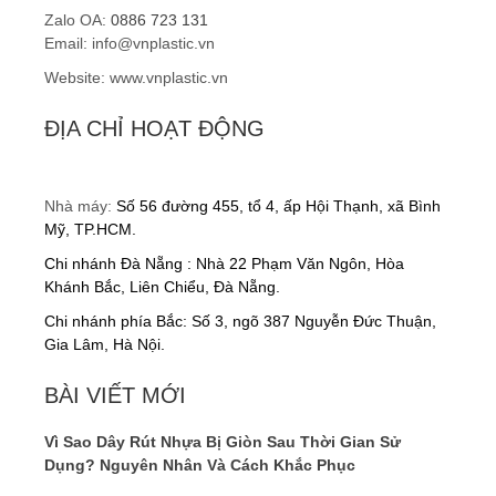
Zalo OA:
0886 723 131
Email: info@vnplastic.vn
Hạt nhựa nguyên sinh
Website: www.vnplastic.vn
Gia công nhựa gia dụng
ĐỊA CHỈ HOẠT ĐỘNG
Gia công chân kê bồn cầu
Nhà máy:
Số 56 đường 455, tổ 4, ấp Hội Thạnh, xã Bình
Gia công kính bảo hộ
Mỹ, TP.HCM.
Gia công kệ trồng rau
Chi nhánh Đà Nẵng : Nhà 22 Phạm Văn Ngôn, Hòa
Khánh Bắc, Liên Chiểu, Đà Nẵng.
DỊCH VỤ
Chi nhánh phía Bắc: Số 3, ngõ 387 Nguyễn Đức Thuận,
Gia Lâm, Hà Nội.
Gia công khuôn mẫu
BÀI VIẾT MỚI
Dịch vụ sản xuất gia công
Vì Sao Dây Rút Nhựa Bị Giòn Sau Thời Gian Sử
Gia công ép nhựa
Dụng? Nguyên Nhân Và Cách Khắc Phục