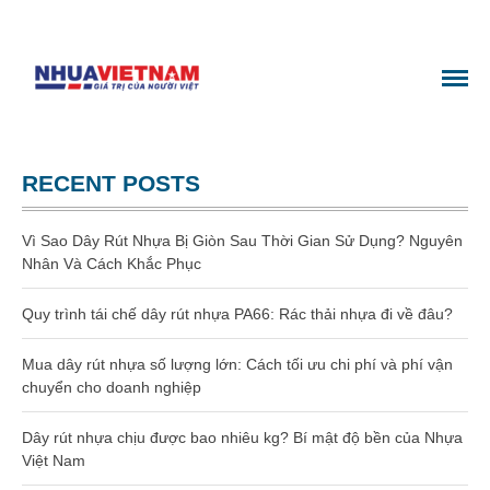
Website chính thức của Công
GIA CÔNG NHỰA
TRANG CHỦ
Ty Nhựa Việt Nam
GIỚI THIỆU
SẢN PHẨM
RECENT POSTS
Gia công dây rút nhựa
Vì Sao Dây Rút Nhựa Bị Giòn Sau Thời Gian Sử Dụng? Nguyên
Dây rút nhựa
Nhân Và Cách Khắc Phục
Dây rút nhựa 100mm (3 x 100)
Quy trình tái chế dây rút nhựa PA66: Rác thải nhựa đi về đâu?
Dây rút nhựa 150mm (4×150)
Mua dây rút nhựa số lượng lớn: Cách tối ưu chi phí và phí vận
chuyển cho doanh nghiệp
Dây rút nhựa 200mm (4×200)
Dây rút nhựa chịu được bao nhiêu kg? Bí mật độ bền của Nhựa
Dây rút nhựa 300mm (5×300)
Việt Nam