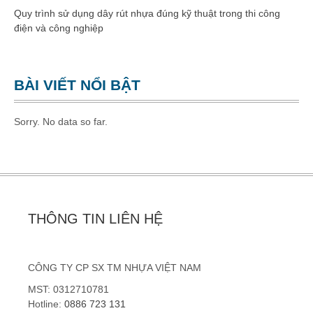
Quy trình sử dụng dây rút nhựa đúng kỹ thuật trong thi công
Dây rút nhựa 400mm (8×400)
điện và công nghiệp
Dây rút nhựa 500mm (10×500)
Dây rút nhựa 600mm (10×600)
BÀI VIẾT NỔI BẬT
Dây rút nhựa 650mm (10×650)
Sorry. No data so far.
Dây rút tháo mở được 8×300
Hạt nhựa gia công kỹ thuật
Hạt nhựa PA66
THÔNG TIN LIÊN HỆ
Hạt nhựa PA6
CÔNG TY CP SX TM NHỰA VIỆT NAM
Hạt nhựa PC
MST: 0312710781
Hotline:
0886 723 131
Hạt nhựa ABS