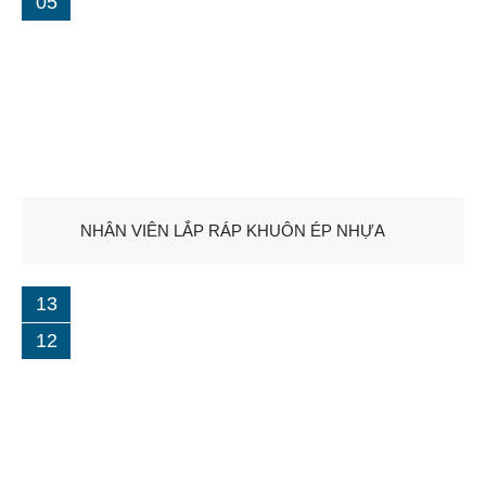
05
Gia công ép nhựa
Bảo trì và sửa chữa khuôn nhựa
TIN TỨC
Dây rút nhựa tiêu chuẩn
Dây rút nhựa tháo mở được
NHÂN VIÊN LẮP RÁP KHUÔN ÉP NHỰA
Dây rút nhựa 20cm
Dây rút nhựa chống tia uv
13
12
Hạt nhựa PA66
GIỎ HÀNG