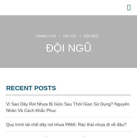
Website chính thức của Công Ty Nhựa Việt Nam
GIA CÔNG NHỰA
TRANG CHỦ
/
TIN TỨC
/
ĐỘI NGŨ
TRANG CHỦ
ĐỘI NGŨ
GIỚI THIỆU
SẢN PHẨM
Gia công dây rút nhựa
Dây rút nhựa
RECENT POSTS
Dây rút nhựa 100mm (3 x 100)
Vì Sao Dây Rút Nhựa Bị Giòn Sau Thời Gian Sử Dụng? Nguyên
Nhân Và Cách Khắc Phục
Dây rút nhựa 150mm (4×150)
Quy trình tái chế dây rút nhựa PA66: Rác thải nhựa đi về đâu?
Dây rút nhựa 200mm (4×200)