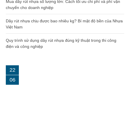
Mua dây rút nhựa số lượng lớn: Cách tối ưu chi phí và phí vận
Dây rút nhựa 300mm (5×300)
chuyển cho doanh nghiệp
Dây rút nhựa 400mm (8×400)
Dây rút nhựa chịu được bao nhiêu kg? Bí mật độ bền của Nhựa
Việt Nam
Dây rút nhựa 500mm (10×500)
Quy trình sử dụng dây rút nhựa đúng kỹ thuật trong thi công
điện và công nghiệp
Dây rút nhựa 600mm (10×600)
Dây rút nhựa 650mm (10×650)
22
Dây rút tháo mở được 8×300
06
Hạt nhựa gia công kỹ thuật
Hạt nhựa PA66
Hạt nhựa PA6
Hạt nhựa PC