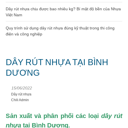
Dây rút nhựa 400mm (8×400)
Dây rút nhựa chịu được bao nhiêu kg? Bí mật độ bền của Nhựa
Dây rút nhựa 500mm (10×500)
Việt Nam
Dây rút nhựa 600mm (10×600)
Quy trình sử dụng dây rút nhựa đúng kỹ thuật trong thi công
điện và công nghiệp
Dây rút nhựa 650mm (10×650)
Dây rút tháo mở được 8×300
DÂY RÚT NHỰA TẠI BÌNH
Hạt nhựa gia công kỹ thuật
DƯƠNG
Hạt nhựa PA66
15/06/2022
Dây rút nhựa
Hạt nhựa PA6
Chili Admin
Hạt nhựa PC
Sản xuất và phân phối các loại
dây rút
Hạt nhựa ABS
nhựa
tại Bình Dương.