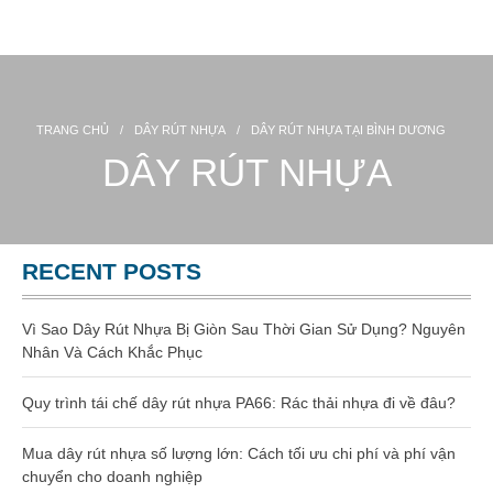
Website chính thức của Công Ty Nhựa Việt Nam
GIA CÔNG NHỰA
TRANG CHỦ
GIỚI THIỆU
TRANG CHỦ
/
DÂY RÚT NHỰA
/
DÂY RÚT NHỰA TẠI BÌNH DƯƠNG
SẢN PHẨM
DÂY RÚT NHỰA
Gia công dây rút nhựa
Dây rút nhựa
RECENT POSTS
Dây rút nhựa 100mm (3 x 100)
Vì Sao Dây Rút Nhựa Bị Giòn Sau Thời Gian Sử Dụng? Nguyên
Dây rút nhựa 150mm (4×150)
Nhân Và Cách Khắc Phục
Dây rút nhựa 200mm (4×200)
Quy trình tái chế dây rút nhựa PA66: Rác thải nhựa đi về đâu?
Dây rút nhựa 300mm (5×300)
Mua dây rút nhựa số lượng lớn: Cách tối ưu chi phí và phí vận
chuyển cho doanh nghiệp