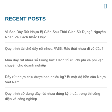
Website chính thức của Công Ty Nhựa Việt Nam
GIA CÔNG NHỰA
RECENT POSTS
TRANG CHỦ
GIỚI THIỆU
Vì Sao Dây Rút Nhựa Bị Giòn Sau Thời Gian Sử Dụng? Nguyên
SẢN PHẨM
Nhân Và Cách Khắc Phục
Gia công dây rút nhựa
Quy trình tái chế dây rút nhựa PA66: Rác thải nhựa đi về đâu?
Dây rút nhựa
Mua dây rút nhựa số lượng lớn: Cách tối ưu chi phí và phí vận
chuyển cho doanh nghiệp
Dây rút nhựa 100mm (3 x 100)
Dây rút nhựa chịu được bao nhiêu kg? Bí mật độ bền của Nhựa
Dây rút nhựa 150mm (4×150)
Việt Nam
Quy trình sử dụng dây rút nhựa đúng kỹ thuật trong thi công
Dây rút nhựa 200mm (4×200)
điện và công nghiệp
Dây rút nhựa 300mm (5×300)