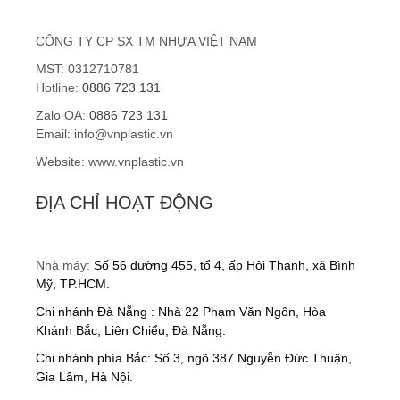
Hạt nhựa ABS
CÔNG TY CP SX TM NHỰA VIỆT NAM
Hạt nhựa nguyên sinh
MST: 0312710781
Gia công nhựa gia dụng
Hotline:
0886 723 131
Zalo OA:
0886 723 131
Gia công chân kê bồn cầu
Email: info@vnplastic.vn
Website: www.vnplastic.vn
Gia công kính bảo hộ
ĐỊA CHỈ HOẠT ĐỘNG
Gia công kệ trồng rau
DỊCH VỤ
Nhà máy:
Số 56 đường 455, tổ 4, ấp Hội Thạnh, xã Bình
Gia công khuôn mẫu
Mỹ, TP.HCM.
Chi nhánh Đà Nẵng : Nhà 22 Phạm Văn Ngôn, Hòa
Dịch vụ sản xuất gia công
Khánh Bắc, Liên Chiểu, Đà Nẵng.
Chi nhánh phía Bắc: Số 3, ngõ 387 Nguyễn Đức Thuận,
Gia công ép nhựa
Gia Lâm, Hà Nội.