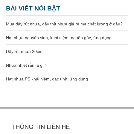
Dây rút nhựa 400mm (8×400)
BÀI VIẾT NỔI BẬT
Dây rút nhựa 500mm (10×500)
Mua dây rút nhựa, dây thít nhựa giá rẻ mà chất lượng ở đâu?
Dây rút nhựa 600mm (10×600)
Hạt nhựa nguyên sinh, khái niệm, nguồn gốc, ứng dụng
Dây rút nhựa 650mm (10×650)
Dây rút nhựa 20cm
Dây rút tháo mở được 8×300
Nhựa nhiệt rắn là gì ?
Hạt nhựa gia công kỹ thuật
Hạt nhựa PS khái niệm, đặc tính, ứng dụng
Hạt nhựa PA66
Hạt nhựa PA6
Hạt nhựa PC
THÔNG TIN LIÊN HỆ