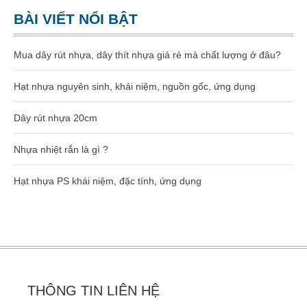
Dây rút nhựa 400mm (8×400)
BÀI VIẾT NỔI BẬT
Dây rút nhựa 500mm (10×500)
Mua dây rút nhựa, dây thít nhựa giá rẻ mà chất lượng ở đâu?
Dây rút nhựa 600mm (10×600)
Hạt nhựa nguyên sinh, khái niệm, nguồn gốc, ứng dụng
Dây rút nhựa 650mm (10×650)
Dây rút nhựa 20cm
Dây rút tháo mở được 8×300
Nhựa nhiệt rắn là gì ?
Hạt nhựa gia công kỹ thuật
Hạt nhựa PS khái niệm, đặc tính, ứng dụng
Hạt nhựa PA66
Hạt nhựa PA6
Hạt nhựa PC
THÔNG TIN LIÊN HỆ