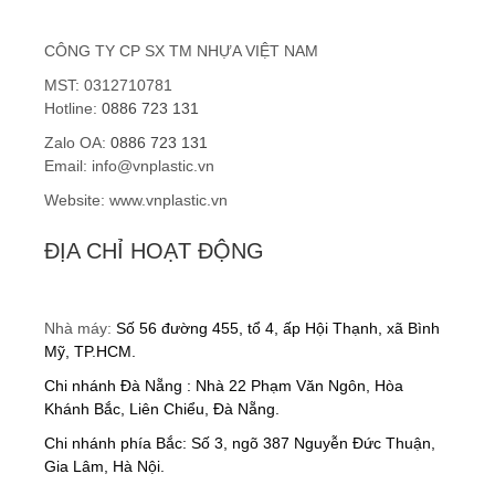
Hạt nhựa ABS
CÔNG TY CP SX TM NHỰA VIỆT NAM
Hạt nhựa nguyên sinh
MST: 0312710781
Gia công nhựa gia dụng
Hotline:
0886 723 131
Zalo OA:
0886 723 131
Gia công chân kê bồn cầu
Email: info@vnplastic.vn
Website: www.vnplastic.vn
Gia công kính bảo hộ
ĐỊA CHỈ HOẠT ĐỘNG
Gia công kệ trồng rau
DỊCH VỤ
Nhà máy:
Số 56 đường 455, tổ 4, ấp Hội Thạnh, xã Bình
Gia công khuôn mẫu
Mỹ, TP.HCM.
Chi nhánh Đà Nẵng : Nhà 22 Phạm Văn Ngôn, Hòa
Dịch vụ sản xuất gia công
Khánh Bắc, Liên Chiểu, Đà Nẵng.
Chi nhánh phía Bắc: Số 3, ngõ 387 Nguyễn Đức Thuận,
Gia công ép nhựa
Gia Lâm, Hà Nội.