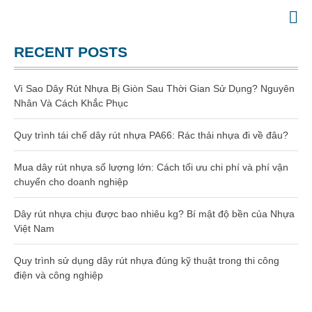
Website chính thức của Công Ty Nhựa Việt Nam
GIA CÔNG NHỰA
RECENT POSTS
TRANG CHỦ
GIỚI THIỆU
Vì Sao Dây Rút Nhựa Bị Giòn Sau Thời Gian Sử Dụng? Nguyên
SẢN PHẨM
Nhân Và Cách Khắc Phục
Gia công dây rút nhựa
Quy trình tái chế dây rút nhựa PA66: Rác thải nhựa đi về đâu?
Dây rút nhựa
Mua dây rút nhựa số lượng lớn: Cách tối ưu chi phí và phí vận
chuyển cho doanh nghiệp
Dây rút nhựa 100mm (3 x 100)
Dây rút nhựa chịu được bao nhiêu kg? Bí mật độ bền của Nhựa
Dây rút nhựa 150mm (4×150)
Việt Nam
Quy trình sử dụng dây rút nhựa đúng kỹ thuật trong thi công
Dây rút nhựa 200mm (4×200)
điện và công nghiệp
Dây rút nhựa 300mm (5×300)