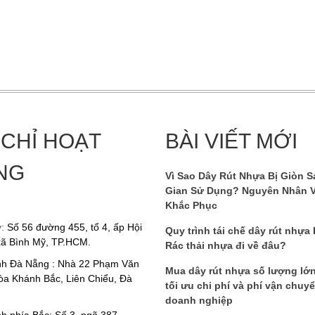
 CHỈ HOẠT
BÀI VIẾT MỚI
NG
Vì Sao Dây Rút Nhựa Bị Giòn S
Gian Sử Dụng? Nguyên Nhân 
Khắc Phục
y:
Số 56 đường 455, tổ 4, ấp Hội
Quy trình tái chế dây rút nhựa
xã Bình Mỹ, TP.HCM.
Rác thải nhựa đi về đâu?
nh Đà Nẵng : Nhà 22 Phạm Văn
Mua dây rút nhựa số lượng lớ
a Khánh Bắc, Liên Chiểu, Đà
tối ưu chi phí và phí vận chuy
doanh nghiệp
h phía Bắc: Số 3, ngõ 387