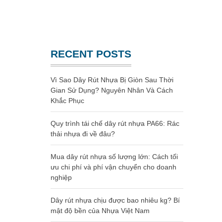
Website chính thức của Công Ty Nhựa Việt Nam
GIA CÔNG NHỰA
RECENT POSTS
Vì Sao Dây Rút Nhựa Bị Giòn Sau Thời
Gian Sử Dụng? Nguyên Nhân Và Cách
Khắc Phục
Quy trình tái chế dây rút nhựa PA66: Rác
thải nhựa đi về đâu?
Mua dây rút nhựa số lượng lớn: Cách tối
ưu chi phí và phí vận chuyển cho doanh
nghiệp
Dây rút nhựa chịu được bao nhiêu kg? Bí
mật độ bền của Nhựa Việt Nam