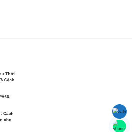
au Thời
Và Cách
 PA66:
n: Cách
ển cho