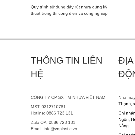
Quy trình sử dụng dây rút nhựa đúng kỹ
thuật trong thi công điện và công nghiệp
THÔNG TIN LIÊN
ĐỊA
HỆ
ĐỘ
CÔNG TY CP SX TM NHỰA VIỆT NAM
Nhà má
Thạnh, 
MST: 0312710781
Hotline:
0886 723 131
Chi nhá
Ngôn, Hò
Zalo OA:
0886 723 131
Nẵng.
Email: info@vnplastic.vn
Chi nhán