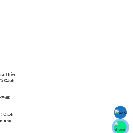
au Thời
Và Cách
 PA66:
n: Cách
ển cho