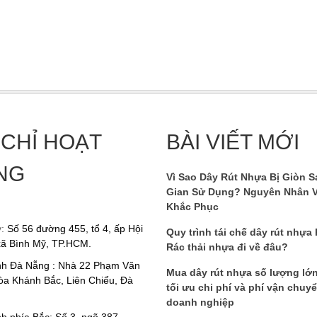
 CHỈ HOẠT
BÀI VIẾT MỚI
NG
Vì Sao Dây Rút Nhựa Bị Giòn S
Gian Sử Dụng? Nguyên Nhân 
Khắc Phục
y:
Số 56 đường 455, tổ 4, ấp Hội
Quy trình tái chế dây rút nhựa
xã Bình Mỹ, TP.HCM.
Rác thải nhựa đi về đâu?
nh Đà Nẵng : Nhà 22 Phạm Văn
Mua dây rút nhựa số lượng lớ
a Khánh Bắc, Liên Chiểu, Đà
tối ưu chi phí và phí vận chuy
doanh nghiệp
h phía Bắc: Số 3, ngõ 387