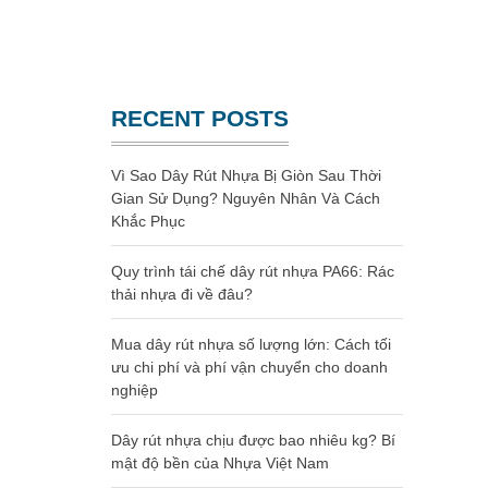
Website chính thức của Công Ty Nhựa Việt Nam
GIA CÔNG NHỰA
RECENT POSTS
Vì Sao Dây Rút Nhựa Bị Giòn Sau Thời
Gian Sử Dụng? Nguyên Nhân Và Cách
Khắc Phục
Quy trình tái chế dây rút nhựa PA66: Rác
thải nhựa đi về đâu?
Mua dây rút nhựa số lượng lớn: Cách tối
ưu chi phí và phí vận chuyển cho doanh
nghiệp
Dây rút nhựa chịu được bao nhiêu kg? Bí
mật độ bền của Nhựa Việt Nam