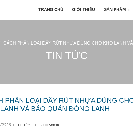
TRANG CHỦ
GIỚI THIỆU
SẢN PHẨM
/
CÁCH PHÂN LOẠI DÂY RÚT NHỰA DÙNG CHO KHO LẠNH V
TIN TỨC
H PHÂN LOẠI DÂY RÚT NHỰA DÙNG CH
 LẠNH VÀ BẢO QUẢN ĐÔNG LẠNH
/2026
Tin Tức
Chili Admin