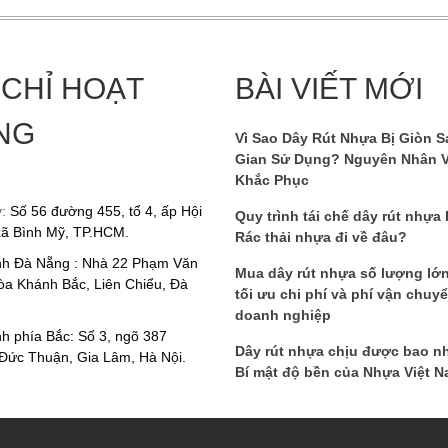
 CHỈ HOẠT
BÀI VIẾT MỚI
NG
Vì Sao Dây Rút Nhựa Bị Giòn S
Gian Sử Dụng? Nguyên Nhân 
Khắc Phục
y:
Số 56 đường 455, tổ 4, ấp Hội
Quy trình tái chế dây rút nhựa
xã Bình Mỹ, TP.HCM.
Rác thải nhựa đi về đâu?
nh Đà Nẵng : Nhà 22 Phạm Văn
Mua dây rút nhựa số lượng lớ
a Khánh Bắc, Liên Chiểu, Đà
tối ưu chi phí và phí vận chuy
doanh nghiệp
h phía Bắc: Số 3, ngõ 387
Dây rút nhựa chịu được bao n
Đức Thuận, Gia Lâm, Hà Nội.
Bí mật độ bền của Nhựa Việt 