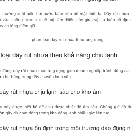
 thường xuất hiện hơi nước bám trên bề mặt thiết bị. Dây rút nhựa
h vừa chống trượt khi bề mặt ẩm. Điều này giúp vật tư luôn cố địn
y cơ lỏng điểm giữ.
loại dây rút nhựa theo khả năng chịu lạnh
i đúng dây rút nhựa theo ứng dụng giúp doanh nghiệp tránh dùng sai 
 ro hư hỏng trong dây chuyền lạnh sâu.
dây rút nhựa chịu lạnh sâu cho kho âm
y này được thiết kế để chịu được nhiệt độ âm sâu. Chúng giữ độ dẻ
òn gãy dù hoạt động trong kho đông lạnh nhiều giờ liên tục.
dây rút nhựa ổn định trong môi trường dao động n