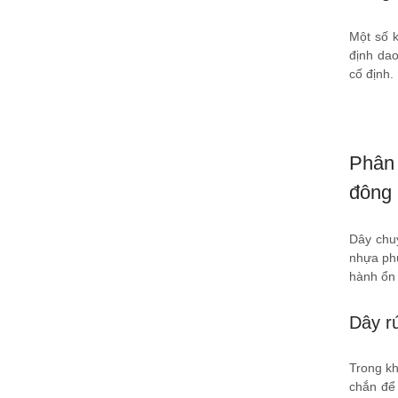
Một số k
định dao
cố định.
Phân 
đông 
Dây chuy
nhựa phù
hành ổn 
Dây r
Trong kh
chắn để 