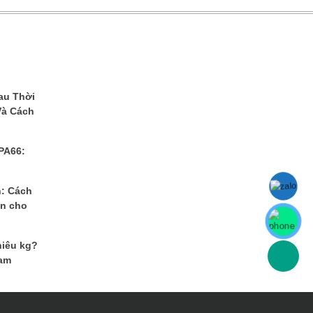
au Thời
Và Cách
 PA66:
n: Cách
ển cho
hiêu kg?
Nam