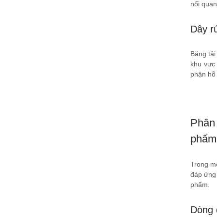
nối quan
Dây rú
Băng tải
khu vực
phận hỗ 
Phân 
phẩm
Trong mô
đáp ứng 
phẩm.
Dòng d