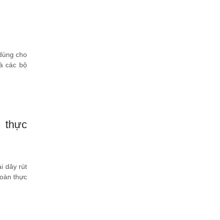
 dùng cho
à các bộ
n thực
i dây rút
toàn thực