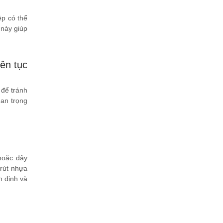
ệp có thể
 này giúp
ên tục
 để tránh
uan trọng
hoặc dây
 rút nhựa
n định và