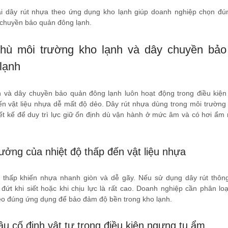
ại dây rút nhựa theo ứng dụng kho lạnh giúp doanh nghiệp chọn đún
chuyền bảo quản đông lạnh.
thù môi trường kho lạnh và dây chuyền bảo
lạnh
 và dây chuyền bảo quản đông lạnh luôn hoạt động trong điều kiện
ến vật liệu nhựa dễ mất độ dẻo. Dây rút nhựa dùng trong môi trường
ết kế để duy trì lực giữ ổn định dù vận hành ở mức âm và có hơi ẩm
ưởng của nhiệt độ thấp đến vật liệu nhựa
ộ thấp khiến nhựa nhanh giòn và dễ gãy. Nếu sử dụng dây rút thôn
đứt khi siết hoặc khi chịu lực là rất cao. Doanh nghiệp cần phân loạ
o đúng ứng dụng để bảo đảm độ bền trong kho lạnh.
u cố định vật tư trong điều kiện ngưng tụ ẩm