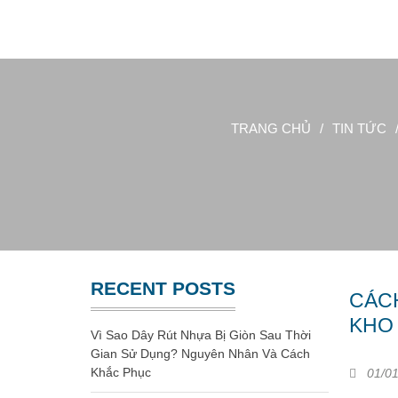
Website chính thức của Công Ty Nhựa Việt Nam
GIA CÔNG NHỰA
TRANG CHỦ
/
TIN TỨC
RECENT POSTS
CÁC
KHO
Vì Sao Dây Rút Nhựa Bị Giòn Sau Thời
Gian Sử Dụng? Nguyên Nhân Và Cách
Khắc Phục
01/01