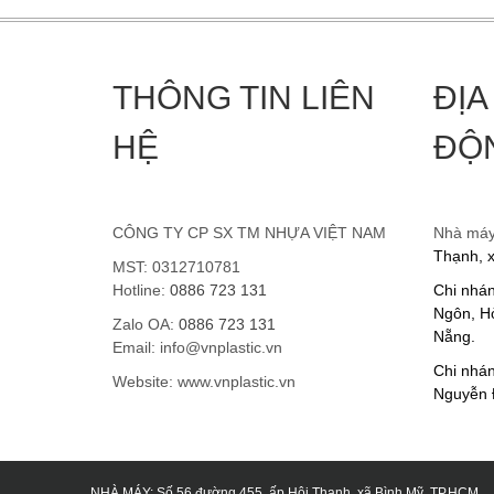
THÔNG TIN LIÊN
ĐỊA
HỆ
ĐỘ
CÔNG TY CP SX TM NHỰA VIỆT NAM
Nhà má
Thạnh, 
MST: 0312710781
Hotline:
0886 723 131
Chi nhá
Ngôn, Hò
Zalo OA:
0886 723 131
Nẵng.
Email: info@vnplastic.vn
Chi nhán
Website: www.vnplastic.vn
Nguyễn 
NHÀ MÁY: Số 56 đường 455, ấp Hội Thạnh, xã Bình Mỹ, TP.HCM