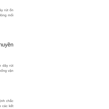
ây rút ổn
 lỏng mối
chuyền
n dây rút
thống vận
định chắc
o các kết