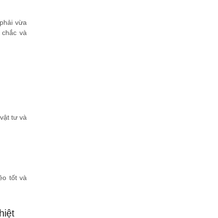
 phải vừa
h chắc và
vật tư và
o tốt và
hiệt