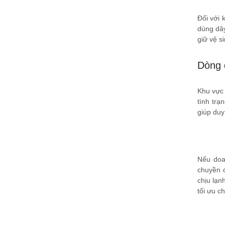
Đối với 
dùng dây
giữ vệ s
Dòng 
Khu vực 
tình trạ
giúp duy 
Nếu doa
chuyền đ
chịu lạn
tối ưu ch