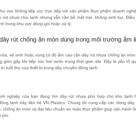
khu vực không tiếp xúc trực tiếp với sản phẩm thực phẩm doanh nghi
 rút nhựa chịu lạnh nhưng vẫn cần bề mặt mịn, không sinh bụi. Điều
inh trong khu vực đóng gói hoặc xử lý.
dây rút chống ăn mòn dùng trong môi trường ẩm li
rửa, vệ sinh hoặc vùng có độ ẩm cao cần dây rút nhựa chống ăn mòn
ng giòn gãy khi tiếp xúc hơi nước trong thời gian dài. Đây là yếu tố q
trì tuổi thọ của thiết bị trong dây chuyền đông lạnh.
nh nghiệp của bạn đang tìm dây rút nhựa phù hợp cho kho lạnh 
ông lạnh hãy liên hệ VN Plastics. Chúng tôi cung cấp các dòng dây
h, chống ăn mòn và đạt tiêu chuẩn an toàn thực phẩm giúp vận hành ổ
i phí.