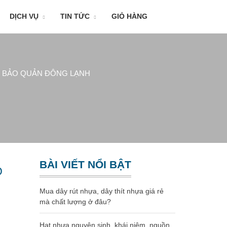
DỊCH VỤ
TIN TỨC
GIỎ HÀNG
À BẢO QUẢN ĐÔNG LẠNH
BÀI VIẾT NỔI BẬT
O
Mua dây rút nhựa, dây thít nhựa giá rẻ
mà chất lượng ở đâu?
Hạt nhựa nguyên sinh, khái niệm, nguồn