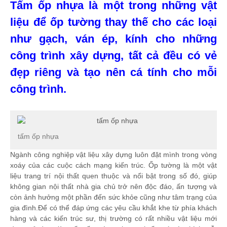
Hạt nhựa PC
Tấm ốp nhựa là một trong những vật
liệu để ốp tường thay thế cho các loại
Hạt nhựa ABS
như gạch, ván ép, kính cho những
Hạt nhựa nguyên sinh
công trình xây dựng, tất cả đều có vẻ
đẹp riêng và tạo nên cá tính cho mỗi
Gia công nhựa gia dụng
công trình.
Gia công chân kê bồn cầu
Gia công kính bảo hộ
tấm ốp nhựa
Gia công kệ trồng rau
Ngành công nghiệp vật liệu xây dựng luôn đặt mình trong vòng
DỊCH VỤ
xoáy của các cuộc cách mạng kiến trúc. Ốp tường là một vật
liệu trang trí nội thất quen thuộc và nổi bật trong số đó, giúp
Gia công khuôn mẫu
không gian nội thất nhà gia chủ trở nên độc đáo, ấn tượng và
còn ảnh hưởng một phần đến sức khỏe cũng như tâm trạng của
gia đình.Để có thể đáp ứng các yêu cầu khắt khe từ phía khách
Dịch vụ sản xuất gia công
hàng và các kiến trúc sư, thị trường có rất nhiều vật liệu mới