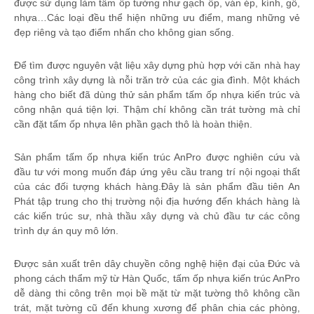
được sử dụng làm tấm ốp tường như gạch ốp, ván ép, kính, gỗ,
Gia công ép nhựa
nhựa…Các loại đều thể hiện những ưu điểm, mang những vẻ
đẹp riêng và tạo điểm nhấn cho không gian sống.
Bảo trì và sửa chữa khuôn nhựa
Để tìm được nguyên vật liệu xây dựng phù hợp với căn nhà hay
TIN TỨC
công trình xây dựng là nỗi trăn trở của các gia đình. Một khách
hàng cho biết đã dùng thử sản phẩm tấm ốp nhựa kiến trúc và
Dây rút nhựa tiêu chuẩn
công nhận quá tiện lợi. Thậm chí không cần trát tường mà chỉ
cần đặt tấm ốp nhựa lên phần gạch thô là hoàn thiện.
Dây rút nhựa tháo mở được
Sản phẩm tấm ốp nhựa kiến trúc AnPro được nghiên cứu và
Dây rút nhựa 20cm
đầu tư với mong muốn đáp ứng yêu cầu trang trí nội ngoại thất
của các đối tượng khách hàng.Đây là sản phẩm đầu tiên An
Dây rút nhựa chống tia uv
Phát tập trung cho thị trường nội địa hướng đến khách hàng là
các kiến trúc sư, nhà thầu xây dựng và chủ đầu tư các công
Hạt nhựa PA66
trình dự án quy mô lớn.
GIỎ HÀNG
Được sản xuất trên dây chuyền công nghệ hiện đại của Đức và
phong cách thẩm mỹ từ Hàn Quốc, tấm ốp nhựa kiến trúc AnPro
dễ dàng thi công trên mọi bề mặt từ mặt tường thô không cần
trát, mặt tường cũ đến khung xương để phân chia các phòng,