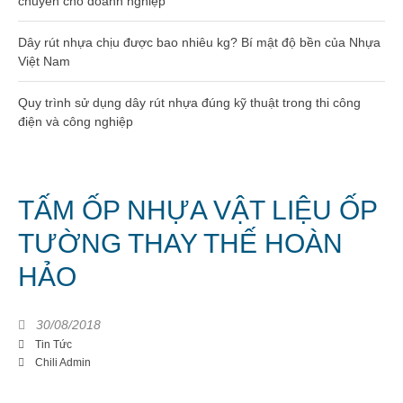
chuyển cho doanh nghiệp
Dây rút nhựa 300mm (5×300)
Dây rút nhựa chịu được bao nhiêu kg? Bí mật độ bền của Nhựa
Việt Nam
Dây rút nhựa 400mm (8×400)
Quy trình sử dụng dây rút nhựa đúng kỹ thuật trong thi công
Dây rút nhựa 500mm (10×500)
điện và công nghiệp
Dây rút nhựa 600mm (10×600)
Dây rút nhựa 650mm (10×650)
TẤM ỐP NHỰA VẬT LIỆU ỐP
Dây rút tháo mở được 8×300
TƯỜNG THAY THẾ HOÀN
HẢO
Hạt nhựa gia công kỹ thuật
Hạt nhựa PA66
30/08/2018
Tin Tức
Hạt nhựa PA6
Chili Admin