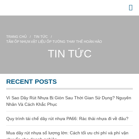
Website chính thức của Công Ty Nhựa Việt Nam
GIA CÔNG NHỰA
TRANG CHỦ
/
TIN TỨC
/
TRANG CHỦ
TẤM ỐP NHỰA VẬT LIỆU ỐP TƯỜNG THAY THẾ HOÀN HẢO
TIN TỨC
GIỚI THIỆU
SẢN PHẨM
Gia công dây rút nhựa
RECENT POSTS
Dây rút nhựa
Vì Sao Dây Rút Nhựa Bị Giòn Sau Thời Gian Sử Dụng? Nguyên
Dây rút nhựa 100mm (3 x 100)
Nhân Và Cách Khắc Phục
Dây rút nhựa 150mm (4×150)
Quy trình tái chế dây rút nhựa PA66: Rác thải nhựa đi về đâu?
Dây rút nhựa 200mm (4×200)
Mua dây rút nhựa số lượng lớn: Cách tối ưu chi phí và phí vận