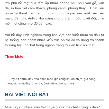
lớp phủ bề mặt của tấm ốp nhựa phong phú như vân gỗ, vân
đá, in họa tiết cẩm thạch, phong cảnh, phong thủy….Chất liệu
nhựa kỹ thuật cao cấp cùng với công nghệ sản xuất tiên tiến
mang đến cho AnPro khả năng chống thấm nước tuyệt đối, chịu
mối mọt cũng như độ bền cao.
Với bề dày kinh nghiệm trong lĩnh vực sản xuất nhựa và đầu tư
hệ thống, sản phẩm nhựa kiến trúc AnPro đã và đang trở thành
thương hiệu nổi bật trong ngành trang trí kiến trúc nội thất.
Tham khảo :
dây rút nhựa 1 tấc
Dây rút nhựa
,
dây treo nhãn mác
,
gia công khuôn nhựa
,
gia công
nhựa
,
sản xuất dây rút nhựa
,
Seal niêm phong nhựa
BÀI VIẾT NỔI BẬT
Mua dây rút nhựa, dây thít nhựa giá rẻ mà chất lượng ở đâu?