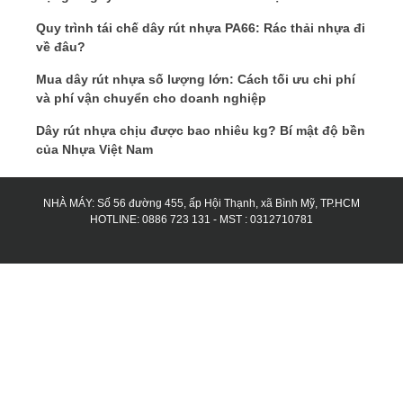
Quy trình tái chế dây rút nhựa PA66: Rác thải nhựa đi
về đâu?
Mua dây rút nhựa số lượng lớn: Cách tối ưu chi phí
và phí vận chuyển cho doanh nghiệp
Dây rút nhựa chịu được bao nhiêu kg? Bí mật độ bền
của Nhựa Việt Nam
NHÀ MÁY: Số 56 đường 455, ấp Hội Thạnh, xã Bình Mỹ, TP.HCM
HOTLINE: 0886 723 131 - MST : 0312710781