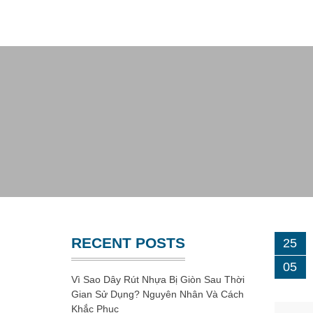
Website chính thức của Công Ty Nhựa Việt Nam
GIA CÔNG NHỰA
RECENT POSTS
25
05
Vì Sao Dây Rút Nhựa Bị Giòn Sau Thời
Gian Sử Dụng? Nguyên Nhân Và Cách
Khắc Phục