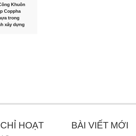
Công Khuôn
p Coppha
hựa trong
h xây dựng
 CHỈ HOẠT
BÀI VIẾT MỚI