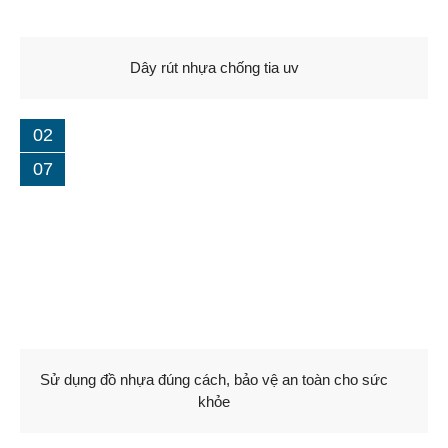
Gia công ép nhựa
Dây rút nhựa chống tia uv
Bảo trì và sửa chữa khuôn nhựa
TIN TỨC
02
07
Dây rút nhựa tiêu chuẩn
Dây rút nhựa tháo mở được
Dây rút nhựa 20cm
Dây rút nhựa chống tia uv
Hạt nhựa PA66
Sử dụng đồ nhựa đúng cách, bảo vệ an toàn cho sức
GIỎ HÀNG
khỏe