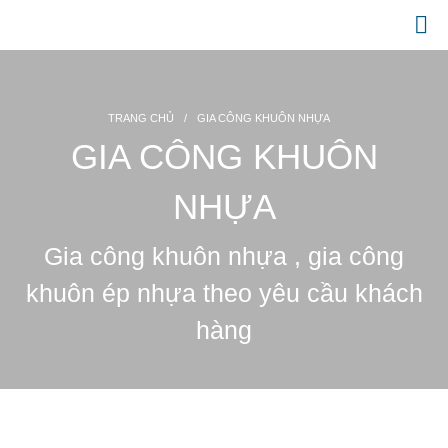
Website chính thức của Công Ty Nhựa Việt Nam
GIA CÔNG NHỰA
TRANG CHỦ
/
GIA CÔNG KHUÔN NHỰA
GIA CÔNG KHUÔN
TRANG CHỦ
NHỰA
GIỚI THIỆU
SẢN PHẨM
Gia công khuôn nhựa , gia công
Gia công dây rút nhựa
khuôn ép nhựa theo yêu cầu khách
Dây rút nhựa
hàng
Dây rút nhựa 100mm (3 x 100)
Dây rút nhựa 150mm (4×150)