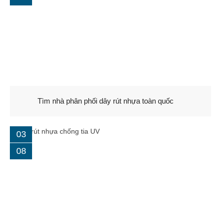
Hạt nhựa PC
Hạt nhựa ABS
Hạt nhựa nguyên sinh
Gia công nhựa gia dụng
Tìm nhà phân phối dây rút nhựa toàn quốc
Gia công chân kê bồn cầu
03
Gia công kính bảo hộ
08
Gia công kệ trồng rau
DỊCH VỤ
Gia công khuôn mẫu
Dịch vụ sản xuất gia công