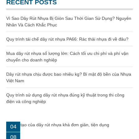
RECENT POSTS
Dây rút nhựa 200mm (4×200)
Dây rút nhựa 300mm (5×300)
Vì Sao Dây Rút Nhựa Bị Giòn Sau Thời Gian Sử Dụng? Nguyên
Nhân Và Cách Khắc Phục
Dây rút nhựa 400mm (8×400)
Quy trình tái chế dây rút nhựa PA66: Rác thải nhựa đi về đâu?
Dây rút nhựa 500mm (10×500)
Mua dây rút nhựa số lượng lớn: Cách tối ưu chi phí và phí vận
chuyển cho doanh nghiệp
Dây rút nhựa 600mm (10×600)
Dây rút nhựa chịu được bao nhiêu kg? Bí mật độ bền của Nhựa
Dây rút nhựa 650mm (10×650)
Việt Nam
Dây rút tháo mở được 8×300
Quy trình sử dụng dây rút nhựa đúng kỹ thuật trong thi công
điện và công nghiệp
Hạt nhựa gia công kỹ thuật
Hạt nhựa PA66
04
Hạt nhựa PA6
08